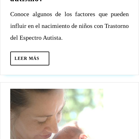
qué
Conoce algunos de los factores que pueden
los
niños
influir en el nacimiento de niños con Trastorno
nacen
del Espectro Autista.
con
autismo?
LEER
LEER MÁS
MÁS