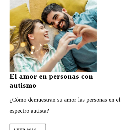
El amor en personas con
El
autismo
amor
¿Cómo demuestran su amor las personas en el
en
personas
espectro autista?
con
autismo
LEER