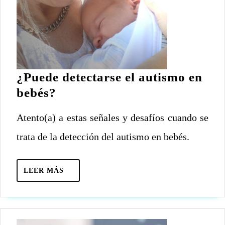
¿Puede detectarse el autismo en
¿Puede
bebés?
detectarse
Atento(a) a estas señales y desafíos cuando se
el
autismo
trata de la detección del autismo en bebés.
en
bebés?
LEER
LEER MÁS
MÁS