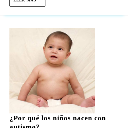
LEER MÁS
MÁS
¿Por qué los niños nacen con
¿Por
autismo?