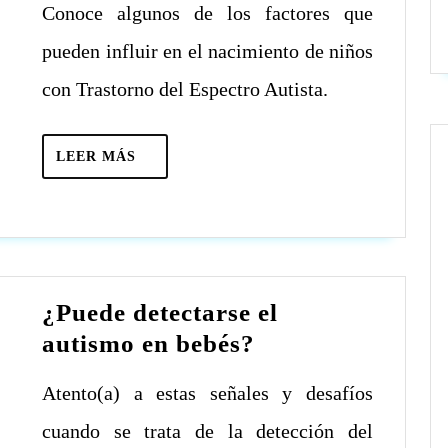
Conoce algunos de los factores que
los
niños
pueden influir en el nacimiento de niños
nacen
con Trastorno del Espectro Autista.
con
autismo?
LEER
LEER MÁS
MÁS
¿Puede detectarse el
¿Puede
autismo en bebés?
detectarse
Atento(a) a estas señales y desafíos
el
autismo
cuando se trata de la detección del