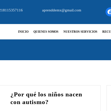
218115357116
aprenddemx@gmail.com
Fa
INICIO
QUIENES SOMOS
NUESTROS SERVICIOS
RECU
¿Por qué los niños nacen
¿Por
con autismo?
qué