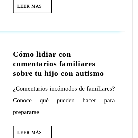
LEER
LEER MÁS
MÁS
Cómo lidiar con
comentarios familiares
Cómo
sobre tu hijo con autismo
lidiar
¿Comentarios incómodos de familiares?
con
comentar
Conoce qué pueden hacer para
familiare
prepararse
sobre
tu
LEER
LEER MÁS
hijo