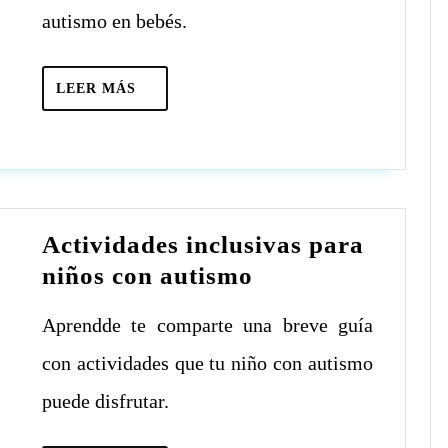
en
autismo en bebés.
bebés?
LEER
LEER MÁS
MÁS
Actividades inclusivas para
Actividades
niños con autismo
inclusivas
Aprendde te comparte una breve guía
para
niños
con actividades que tu niño con autismo
con
puede disfrutar.
autismo