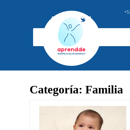
Saltar
al
+5
contenido
Categoría:
Familia